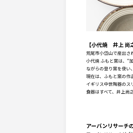
【小代焼 井上 尚
荒尾市小岱山で産出さ
小代焼 ふもと窯は、“
ながらの登り窯を使い
現在は、ふもと窯の作
イギリス中世陶器のス
食器はすべて、井上尚
アーバンリサーチの【