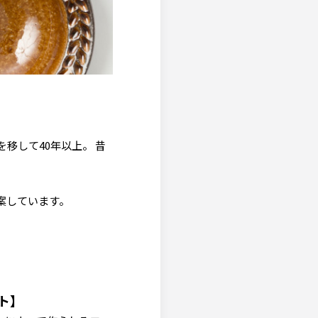
移して40年以上。 昔
案しています。
クト】