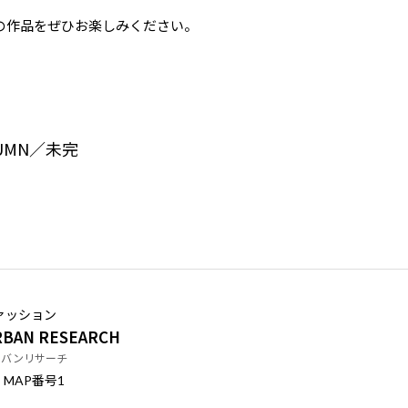
の作品をぜひお楽しみください。
UTUMN／未完
ァッション
BAN RESEARCH
ーバンリサーチ
番号
MAP
1