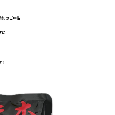
参加のご申告
方
に
す！