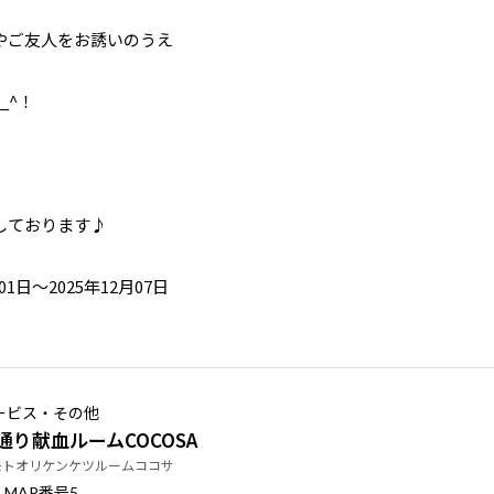
やご友人をお誘いのうえ
_^！
しております♪
01日～2025年12月07日
ービス・その他
通り献血ルームCOCOSA
モトオリケンケツルームココサ
番号
MAP
5