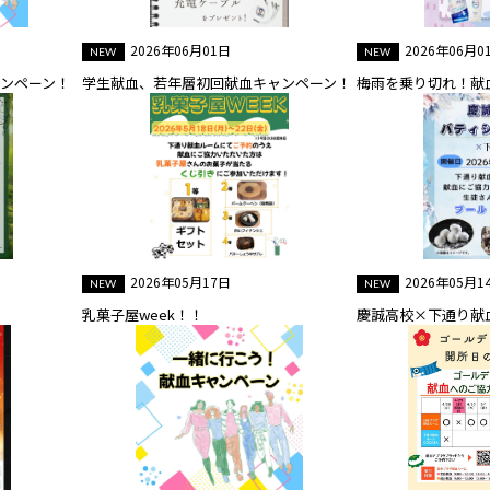
2026年06月01日
2026年06月0
ャンペーン！
学生献血、若年層初回献血キャンペーン！
梅雨を乗り切れ！献
2026年05月17日
2026年05月1
乳菓子屋week！！
慶誠高校×下通り献