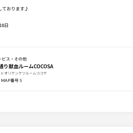
しております♪
18日
ービス・その他
通り献血ルームCOCOSA
モトオリケンケツルームココサ
番号
MAP
5