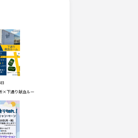
4日
所×下通り献血ルー