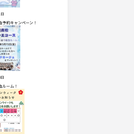
1日
血予約キャンペーン！
4日
血ルーム！