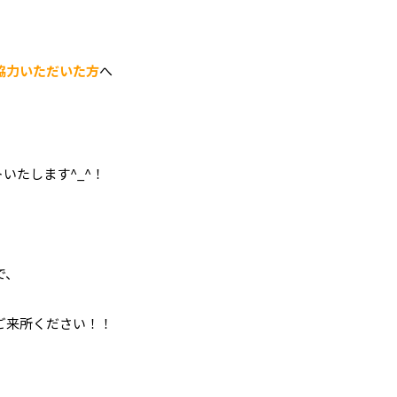
協力いただいた方
へ
いたします^_^！
で、
ご来所ください！！