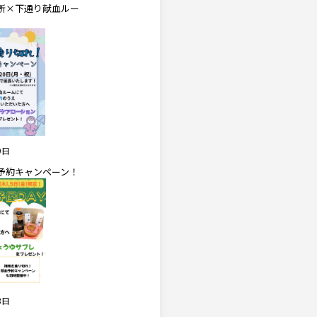
所×下通り献血ルー
9日
予約キャンペーン！
3日