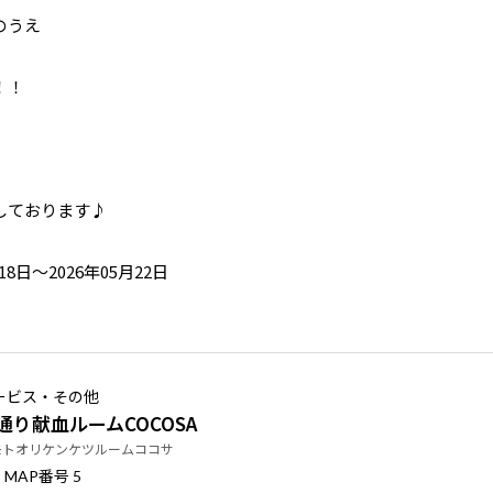
のうえ
！！
しております♪
18日～2026年05月22日
ービス・その他
通り献血ルームCOCOSA
モトオリケンケツルームココサ
番号
MAP
5