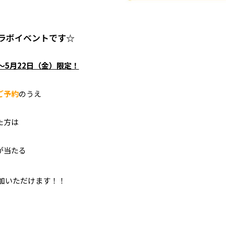
ラボイベントです☆
）～5月22日（金）限定！
ご予約
のうえ
た方は
が当たる
加いただけます！！