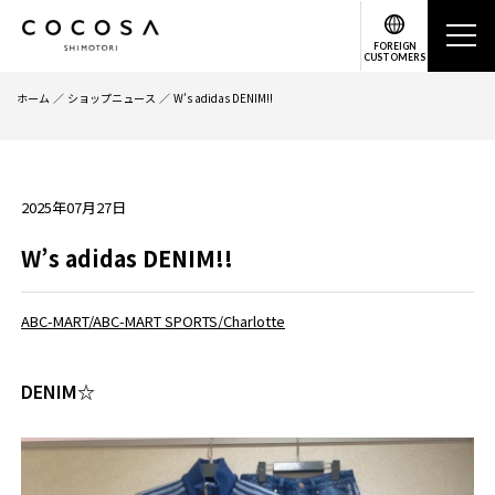
FOREIGN
CUSTOMERS
ホーム
ショップニュース
W’s adidas DENIM!!
2025年07月27日
W’s adidas DENIM!!
ABC-MART/ABC-MART SPORTS/Charlotte
DENIM☆