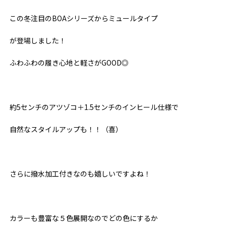
この冬注目のBOAシリーズからミュールタイプ
が登場しました！
ふわふわの履き心地と軽さがGOOD◎
約5センチのアツゾコ＋1.5センチのインヒール仕様で
自然なスタイルアップも！！（喜）
さらに撥水加工付きなのも嬉しいですよね！
カラーも豊富な５色展開なので
どの色にするか